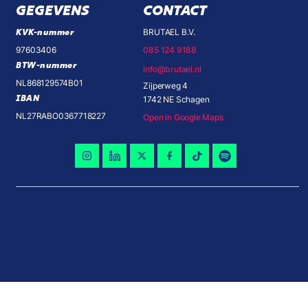
GEGEVENS
CONTACT
KVK-nummer
BRUTAEL B.V.
97603406
085 124 9188
BTW-nummer
info@brutael.nl
NL868129574B01
Zijperweg 4
IBAN
1742 NE Schagen
NL27RABO0367718227
Open in Google Maps