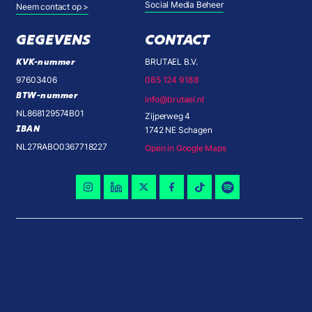
Social Media Beheer
Neem contact op >
GEGEVENS
CONTACT
KVK-nummer
BRUTAEL B.V.
97603406
085 124 9188
BTW-nummer
info@brutael.nl
NL868129574B01
Zijperweg 4
IBAN
1742 NE Schagen
NL27RABO0367718227
Open in Google Maps