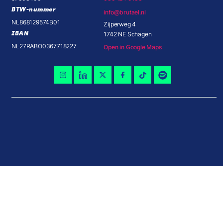
BTW-nummer
info@brutael.nl
NL868129574B01
Zijperweg 4
IBAN
1742 NE Schagen
NL27RABO0367718227
Open in Google Maps