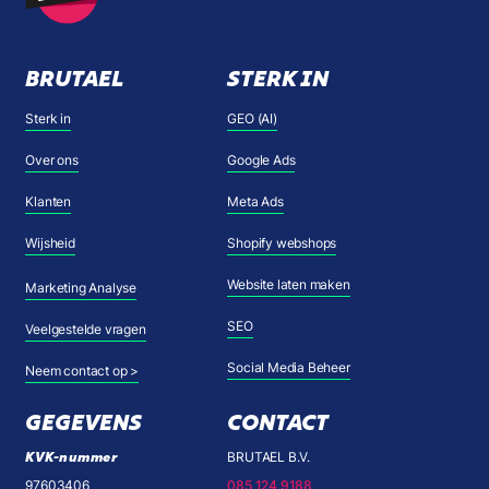
BRUTAEL
STERK IN
Sterk in
GEO (AI)
Over ons
Google Ads
Klanten
Meta Ads
Wijsheid
Shopify webshops
Website laten maken
Marketing Analyse
SEO
Veelgestelde vragen
Social Media Beheer
Neem contact op >
GEGEVENS
CONTACT
KVK-nummer
BRUTAEL B.V.
97603406
085 124 9188