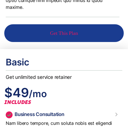
optio cumque nihil impedit quo minus id quod
maxime.
Get This Plan
Basic
Get unlimited service retainer
$49
/mo
INCLUDES
Business Consultation
Nam libero tempore, cum soluta nobis est eligendi