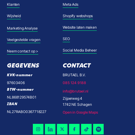
Klanten
Meta Ads
Wijsheid
Shopify webshops
Website laten maken
Marketing Analyse
SEO
Veelgestelde vragen
Social Media Beheer
Neem contact op >
GEGEVENS
CONTACT
KVK-nummer
BRUTAEL B.V.
97603406
085 124 9188
BTW-nummer
info@brutael.nl
NL868129574B01
Zijperweg 4
IBAN
1742 NE Schagen
NL27RABO0367718227
Open in Google Maps