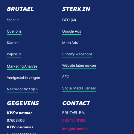
BRUTAEL
STERK IN
Sterk in
GEO (AI)
Over ons
Google Ads
Klanten
Meta Ads
Wijsheid
Shopify webshops
Website laten maken
Marketing Analyse
SEO
Veelgestelde vragen
Social Media Beheer
Neem contact op >
GEGEVENS
CONTACT
KVK-nummer
BRUTAEL B.V.
97603406
085 124 9188
BTW-nummer
info@brutael.nl