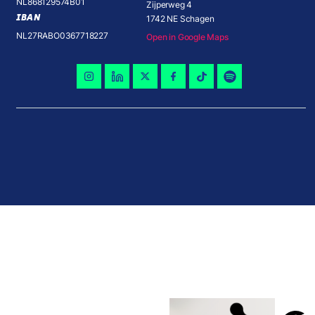
NL868129574B01
Zijperweg 4
IBAN
1742 NE Schagen
NL27RABO0367718227
Open in Google Maps