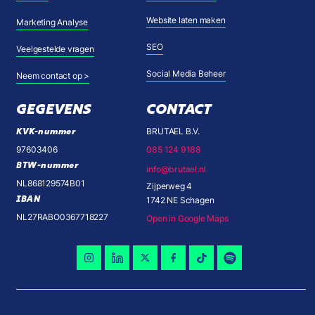
Website laten maken
Marketing Analyse
SEO
Veelgestelde vragen
Social Media Beheer
Neem contact op >
GEGEVENS
CONTACT
KVK-nummer
BRUTAEL B.V.
97603406
085 124 9188
BTW-nummer
info@brutael.nl
NL868129574B01
Zijperweg 4
IBAN
1742 NE Schagen
NL27RABO0367718227
Open in Google Maps