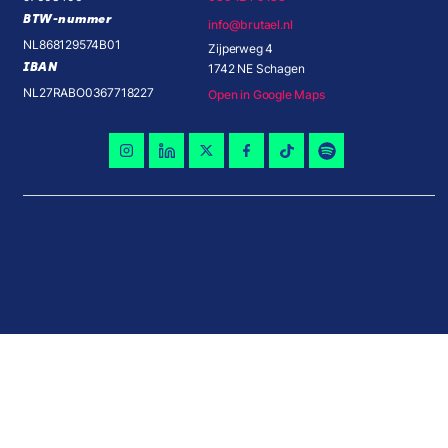
BTW-nummer
info@brutael.nl
NL868129574B01
Zijperweg 4
IBAN
1742 NE Schagen
NL27RABO0367718227
Open in Google Maps