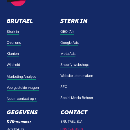
BRUTAEL
STERK IN
Sterk in
GEO (AI)
Over ons
Google Ads
Klanten
Meta Ads
Wijsheid
Shopify webshops
Website laten maken
Marketing Analyse
SEO
Veelgestelde vragen
Social Media Beheer
Neem contact op >
GEGEVENS
CONTACT
KVK-nummer
BRUTAEL B.V.
97603406
085 124 9188