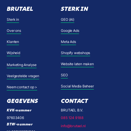
BRUTAEL
STERK IN
Sterk in
GEO (AI)
Over ons
Google Ads
Klanten
Meta Ads
Wijsheid
Shopify webshops
Website laten maken
Marketing Analyse
SEO
Veelgestelde vragen
Social Media Beheer
Neem contact op >
GEGEVENS
CONTACT
KVK-nummer
BRUTAEL B.V.
97603406
085 124 9188
BTW-nummer
info@brutael.nl