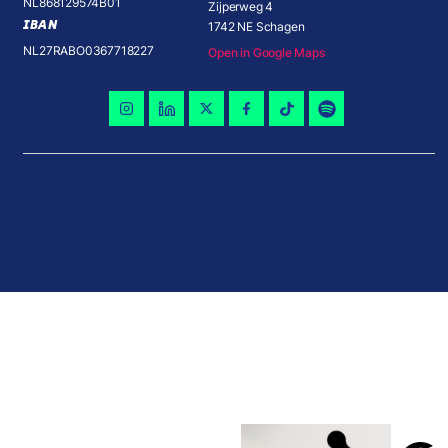
NL868129574B01
Zijperweg 4
IBAN
1742 NE Schagen
NL27RABO0367718227
Open in Google Maps