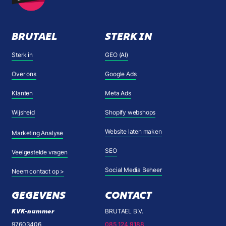
BRUTAEL
STERK IN
Sterk in
GEO (AI)
Over ons
Google Ads
Klanten
Meta Ads
Wijsheid
Shopify webshops
Website laten maken
Marketing Analyse
SEO
Veelgestelde vragen
Social Media Beheer
Neem contact op >
GEGEVENS
CONTACT
KVK-nummer
BRUTAEL B.V.
97603406
085 124 9188