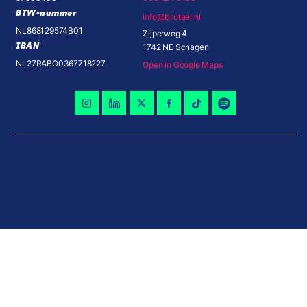
BTW-nummer
info@brutael.nl
NL868129574B01
Zijperweg 4
IBAN
1742 NE Schagen
NL27RABO0367718227
Open in Google Maps