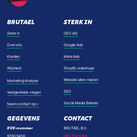
BRUTAEL
STERK IN
Sterk in
GEO (AI)
Over ons
Google Ads
Klanten
Meta Ads
Wijsheid
Shopify webshops
Website laten maken
Marketing Analyse
SEO
Veelgestelde vragen
Social Media Beheer
Neem contact op >
GEGEVENS
CONTACT
KVK-nummer
BRUTAEL B.V.
97603406
085 124 9188