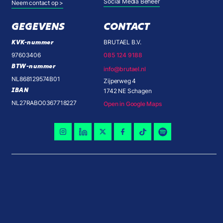
Social Media Beheer
Neem contact op >
GEGEVENS
CONTACT
KVK-nummer
BRUTAEL B.V.
97603406
085 124 9188
BTW-nummer
info@brutael.nl
NL868129574B01
Zijperweg 4
IBAN
1742 NE Schagen
NL27RABO0367718227
Open in Google Maps