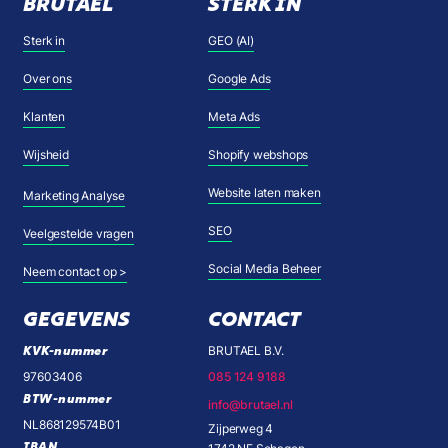
BRUTAEL
STERK IN
Sterk in
GEO (AI)
Over ons
Google Ads
Klanten
Meta Ads
Wijsheid
Shopify webshops
Website laten maken
Marketing Analyse
SEO
Veelgestelde vragen
Social Media Beheer
Neem contact op >
GEGEVENS
CONTACT
KVK-nummer
BRUTAEL B.V.
97603406
085 124 9188
BTW-nummer
info@brutael.nl
NL868129574B01
Zijperweg 4
IBAN