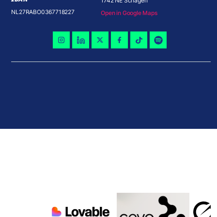
1742 NE Schagen
NL27RABO0367718227
Open in Google Maps